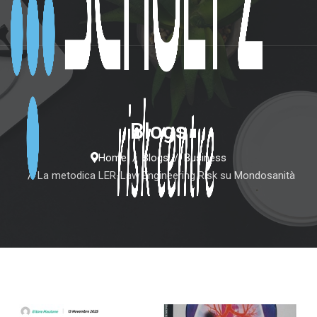
Blogs
Home
Blogs
Business
La metodica LER-Law Engineering Risk su Mondosanità