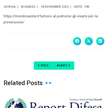
GIORGIA
BUSINESS
18 NOVEMBRE 2025
VISITE: 198
https://mondosanita.it/tumore-al-polmone-gli-esami-per-la-
prevenzione/
ARTICOLO PRECEDENTE: IL PROF PASTORELLI ALL
ARTICOLO SUCCESSIVO: CRISTIANE
PREC
AVANTI
Related Posts