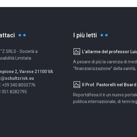
attaci
I più letti
’Z SRLS - Società a
L’allarme del professor Luigi Pastorelli al San Raffaele: La 
abilità Limitata
A pesare di più la carenza di medici
“finanziarizzazione” della sanità, l
mpione 2, Varese 21100 VA
z@schultzrisk.eu
Il Prof. Pastorelli nel Board del 
 +39 340.8050776
 351.8282795
Reportdifesa.it è un nuovo portal
politica internazionale, di temi lega