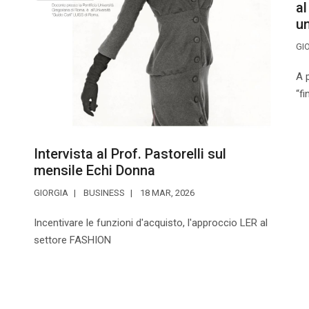
al
u
GI
A p
“fi
Intervista al Prof. Pastorelli sul
mensile Echi Donna
GIORGIA
BUSINESS
18 MAR, 2026
Incentivare le funzioni d'acquisto, l'approccio LER al
settore FASHION