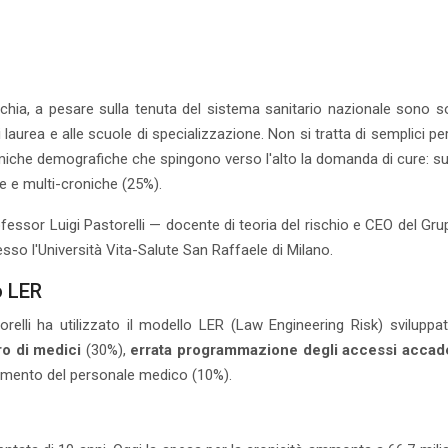
ia, a pesare sulla tenuta del sistema sanitario nazionale sono s
aurea e alle scuole di specializzazione. Non si tratta di semplici per
he demografiche che spingono verso l'alto la domanda di cure: su tutt
e e multi-croniche (25%).
essor Luigi Pastorelli — docente di teoria del rischio e CEO del Grup
esso l'Università Vita-Salute San Raffaele di Milano.
o LER
relli ha utilizzato il modello LER (Law Engineering Risk) sviluppato 
o di medici
(30%),
errata programmazione degli accessi accad
iamento del personale medico (10%).