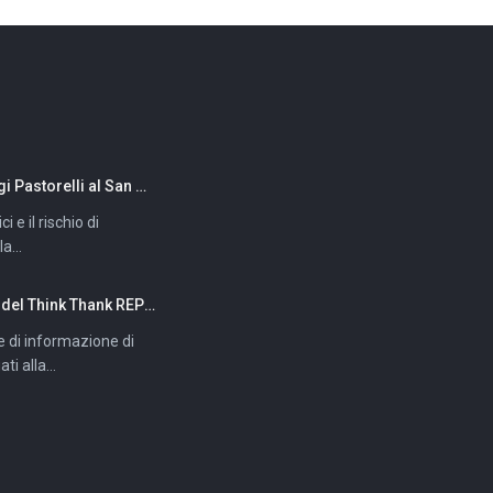
tenuta del SSN è una questione matematica.
 e il rischio di
a...
Think Thank REPORT DIFESA
e di informazione di
ti alla...