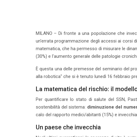
MILANO – Di fronte a una popolazione che invecch
un'errata programmazione degli accessi ai corsi di l
matematica, che ha permesso di misurare le dinamic
(30%) e l'aumento generale delle patologie cronich
È questa una delle premesse del seminario del prof
alla robotica" che si è tenuto lunedì 16 febbraio pr
La matematica del rischio: il modell
Per quantificare lo stato di salute del SSN, Pasto
sostenibilità del sistema:
diminuzione del numer
calo del rapporto medici/abitanti (15%) e invecch
Un paese che invecchia