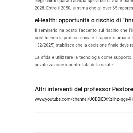
Negli ultimi quarant'anni, la speranza di vita è aume
2028. Entro il 2050, si stima che gli over 65 rappr
eHealth: opportunità o rischio di "fi
Il seminario ha posto l'accento sul rischio che l'in
sostituendo la pratica clinica e il rapporto umano.
132/2025) stabilisce che la decisione finale deve r
La sfida è utilizzare la tecnologia come supporto, 
privatizzazione incontrollata della salute.
Altri interventi del professor Pastorel
www.youtube.com/channel/UCDBiE3tKzlihz-qge4